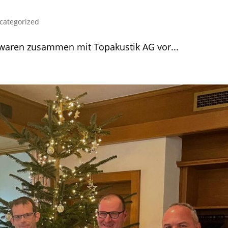
categorized
 waren zusammen mit Topakustik AG vor...